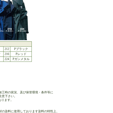
212
Pブラック
ク
216
Pレッド
224
Pガンメタル
加工時の状況、及び保管環境・条件等に
注意下さい。
あります。
材の染料に使用しております染料の特性上、