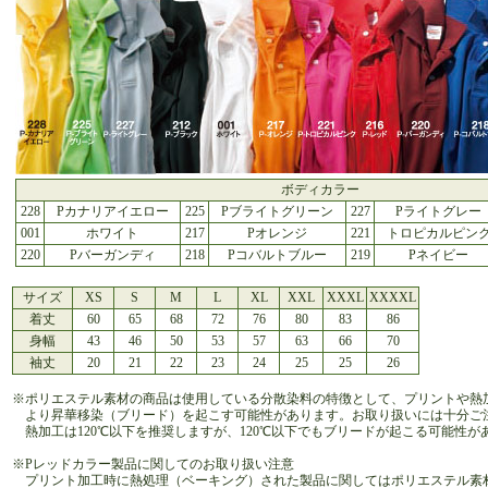
ボディカラー
228
Pカナリアイエロー
225
Pブライトグリーン
227
Pライトグレー
001
ホワイト
217
Pオレンジ
221
トロピカルピン
220
Pバーガンディ
218
Pコバルトブルー
219
Pネイビー
サイズ
XS
S
M
L
XL
XXL
XXXL
XXXXL
着丈
60
65
68
72
76
80
83
86
身幅
43
46
50
53
57
63
66
70
袖丈
20
21
22
23
24
25
25
26
※ポリエステル素材の商品は使用している分散染料の特徴として、プリントや熱
より昇華移染（ブリード）を起こす可能性があります。お取り扱いには十分ご
熱加工は120℃以下を推奨しますが、120℃以下でもブリードが起こる可能性が
※Pレッドカラー製品に関してのお取り扱い注意
プリント加工時に熱処理（ベーキング）された製品に関してはポリエステル素