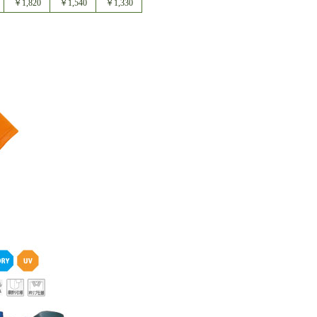
￥1,820
￥1,540
￥1,330