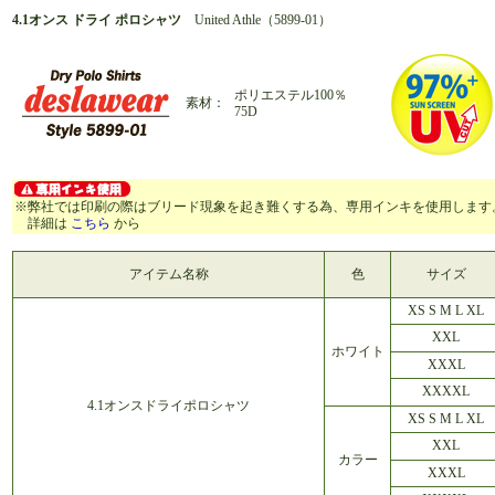
4.1オンス ドライ ポロシャツ
United Athle（5899-01）
ポリエステル100％
素材：
75D
※弊社では印刷の際はブリード現象を起き難くする為、専用インキを使用します
詳細は
こちら
から
アイテム名称
色
サイズ
XS S M L XL
XXL
ホワイト
XXXL
XXXXL
4.1オンスドライポロシャツ
XS S M L XL
XXL
カラー
XXXL