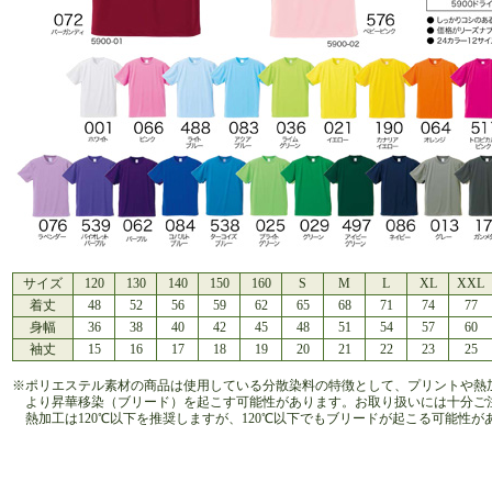
サイズ
120
130
140
150
160
S
M
L
XL
XXL
着丈
48
52
56
59
62
65
68
71
74
77
身幅
36
38
40
42
45
48
51
54
57
60
袖丈
15
16
17
18
19
20
21
22
23
25
※ポリエステル素材の商品は使用している分散染料の特徴として、プリントや熱
より昇華移染（ブリード）を起こす可能性があります。お取り扱いには十分ご
熱加工は120℃以下を推奨しますが、120℃以下でもブリードが起こる可能性が