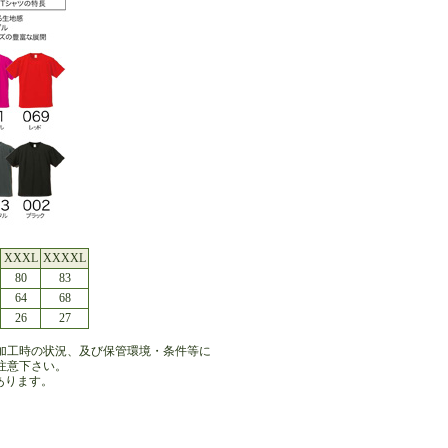
XXXL
XXXXL
80
83
64
68
26
27
加工時の状況、及び保管環境・条件等に
注意下さい。
あります。