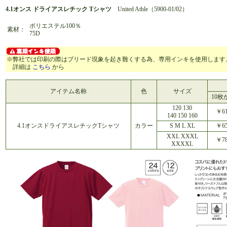
4.1オンス ドライアスレチック Tシャツ
United Athle（5900-01/02）
ポリエステル100％
素材：
75D
※弊社では印刷の際はブリード現象を起き難くする為、専用インキを使用します
詳細は
こちら
から
アイテム名称
色
サイズ
10枚
120 130
￥61
140 150 160
4.1オンスドライアスレチックTシャツ
カラー
S M L XL
￥65
XXL XXXL
￥78
XXXXL