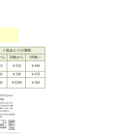
。
１枚あたりの価格
から
30枚から
100枚～
0
￥510
￥440
0
￥540
￥470
0
￥6500
￥560