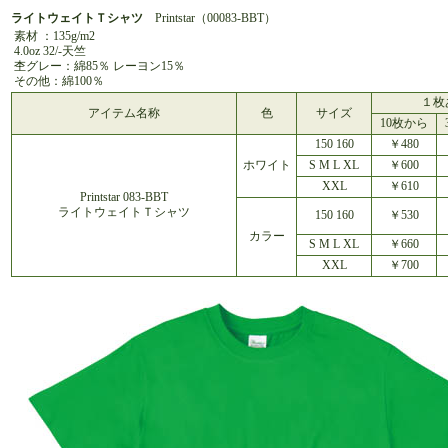
ライトウェイトＴシャツ
Printstar（00083-BBT）
素材 ：135g/m2
4.0oz 32/-天竺
杢グレー：綿85％ レーヨン15％
その他：綿100％
１枚
アイテム名称
色
サイズ
10枚から
150 160
￥480
ホワイト
S M L XL
￥600
XXL
￥610
Printstar 083-BBT
ライトウェイトＴシャツ
150 160
￥530
カラー
S M L XL
￥660
XXL
￥700