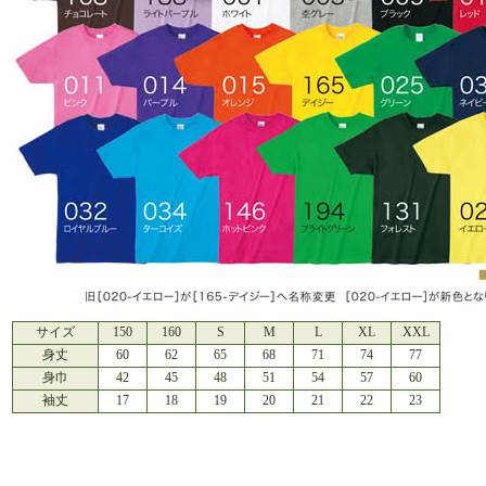
サイズ
150
160
S
M
L
XL
XXL
身丈
60
62
65
68
71
74
77
身巾
42
45
48
51
54
57
60
袖丈
17
18
19
20
21
22
23