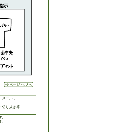
Ｅメール，
・切り抜き等
す。
す。
、