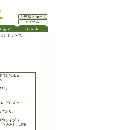
フォントサンプル
添付して送信、
い。
さい。）
。
のなどによって
ータであり、
インダやライブペ
どを適用し、環境