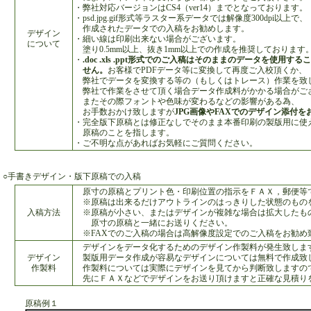
・弊社対応バージョンはCS4（ver14）までとなっております。
・psd.jpg.gif形式等ラスター系データでは解像度300dpi以上で、
作成されたデータでの入稿をお勧めします。
デザイン
・細い線は印刷出来ない場合がございます。
について
塗り0.5mm以上、抜き1mm以上での作成を推奨しております
・
.doc .xls .ppt形式でのご入稿はそのままのデータを使用す
せん。
お客様でPDFデータ等に変換して再度ご入校頂くか、
弊社でデータを変換する等の（もしくはトレース）作業を致
弊社で作業をさせて頂く場合データ作成料がかかる場合がご
またその際フォントや色味が変わるなどの影響がある為、
お手数おかけ致しますが
JPG画像やFAXでのデザイン添付
・完全版下原稿とは修正なしでそのまま本番印刷の製版用に使
原稿のことを指します。
・ご不明な点があればお気軽にご質問ください。
○手書きデザイン・版下原稿での入稿
原寸の原稿とプリント色・印刷位置の指示をＦＡＸ，郵便等
※原稿は出来るだけアウトラインのはっきりした状態のもの
入稿方法
※原稿が小さい、またはデザインが複雑な場合は拡大したも
原寸の原稿と一緒にお送りください。
※FAXでのご入稿の場合は高解像度設定でのご入稿をお勧め
デザインをデータ化するためのデザイン作製料が発生致しま
デザイン
製版用データ作成が容易なデザインについては無料で作成致
作製料
作製料については実際にデザインを見てから判断致しますの
先にＦＡＸなどでデザインをお送り頂けますと正確な見積り
原稿例１