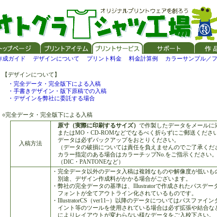
作成ガイド
デザインについて
プリント料金
料金計算例
カラーサンプル／
【デザインについて】
・完全データ・完全版下による入稿
・手書きデザイン・版下原稿での入稿
・デザインを弊社に委託する場合
○完全データ・完全版下による入稿
原寸（実際に印刷するサイズ）
で作製したデータをメールに
またはMO・CD-ROMなどでなるべく折らずにご郵送くださ
データは必ずバックアップをおとりください。
入稿方法
（データの破損については責任を負えませんのでご了承くだ
カラー指定のある場合はカラーチップNo.をご指示ください
（DIC・PANTONEなど）
・完全データ以外のデータ入稿は複雑なものや解像度が低いも
別途、デザイン作成料がかかる場合がございます。
・弊社の完全データの基準は、Illustratorで作成されたパスデ
フォントが全てアウトライン化されているものです。
・IllustratorCS（ver11~）以降のデータについてはパスファ
イント等のツールを使用されている場合は必ず拡張や結合な
によりレイアウトが変わらない様なデータをご入校下さい。